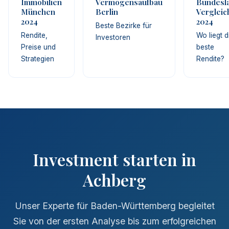
Immobilien
Vermögensaufbau
Bundesl
München
Berlin
Vergleic
2024
2024
Beste Bezirke für
Rendite,
Wo liegt d
Investoren
Preise und
beste
Strategien
Rendite?
Investment starten in
Achberg
Unser Experte für Baden-Württemberg begleitet
Sie von der ersten Analyse bis zum erfolgreichen