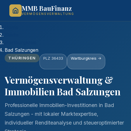
MMB BauFinanz
VERMÖGENSVERWALTUNG
Home
Städte
Wartburgkreis
Bad Salzungen
THÜRINGEN
PLZ 36433
Wartburgkreis ->
Vermögensverwaltung &
Immobilien Bad Salzungen
Professionelle Immobilien-Investitionen in Bad
Salzungen - mit lokaler Marktexpertise,
individueller Renditeanalyse und steueroptimierter