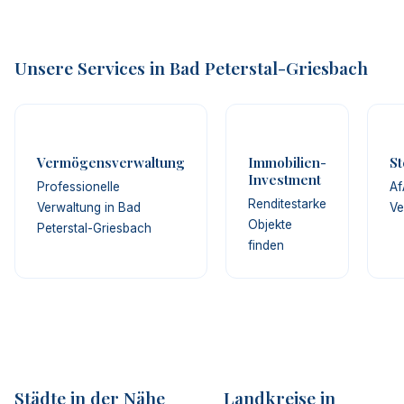
Unsere Services in Bad Peterstal-Griesbach
Vermögensverwaltung
Immobilien-
St
Investment
Professionelle
Af
Renditestarke
Verwaltung in Bad
Ve
Objekte
Peterstal-Griesbach
finden
Städte in der Nähe
Landkreise in