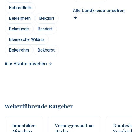
Bahrenfleth
Alle Landkreise ansehen
->
Beidenfleth
Bekdorf
Bekmünde
Besdorf
Blomesche Wildnis
Bokelrehm
Bokhorst
Alle Städte ansehen ->
Weiterführende Ratgeber
Immobilien
Vermögensaufbau
Bundesl
München
Berlin
Vergleic