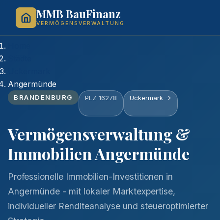
MMB BauFinanz
VERMÖGENSVERWALTUNG
Home
Städte
Uckermark
Angermünde
BRANDENBURG
PLZ 16278
Uckermark ->
Vermögensverwaltung &
Immobilien Angermünde
Professionelle Immobilien-Investitionen in
Angermünde - mit lokaler Marktexpertise,
individueller Renditeanalyse und steueroptimierter